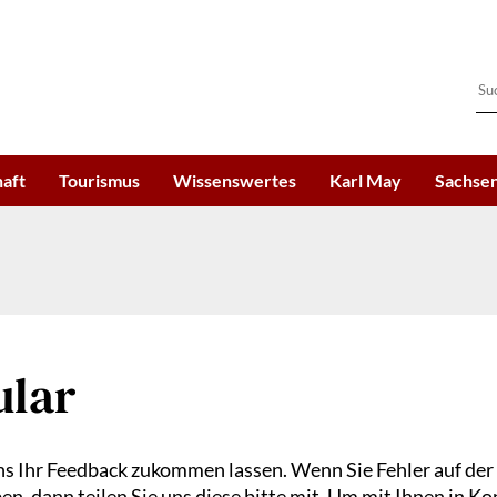
haft
Tourismus
Wissenswertes
Karl May
Sachsen
ular
s Ihr Feedback zukommen lassen. Wenn Sie Fehler auf der
, dann teilen Sie uns diese bitte mit. Um mit Ihnen in Ko