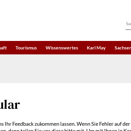
haft
Tourismus
Wissenswertes
Karl May
Sachsen
ular
s Ihr Feedback zukommen lassen. Wenn Sie Fehler auf der
, dann teilen Sie uns diese bitte mit. Um mit Ihnen in Ko