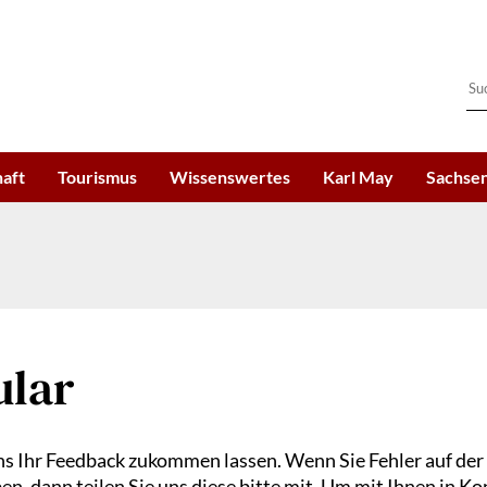
haft
Tourismus
Wissenswertes
Karl May
Sachsen
ular
s Ihr Feedback zukommen lassen. Wenn Sie Fehler auf der
, dann teilen Sie uns diese bitte mit. Um mit Ihnen in Ko