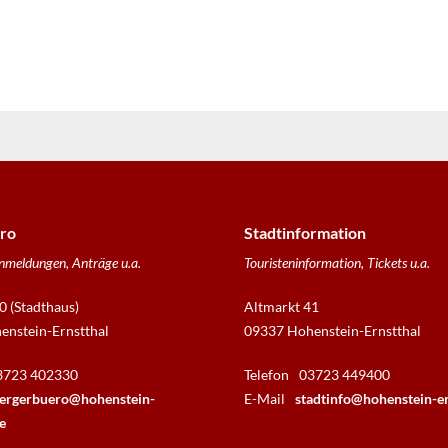
ro
Stadtinformation
nmeldungen, Anträge u.a.
Touristeninformation, Tickets u.a.
0 (Stadthaus)
Altmarkt 41
nstein-Ernstthal
09337 Hohenstein-Ernstthal
3723 402330
Telefon
03723 449400
ergerbuero@hohenstein-
E-Mail
stadtinfo@hohenstein-er
e