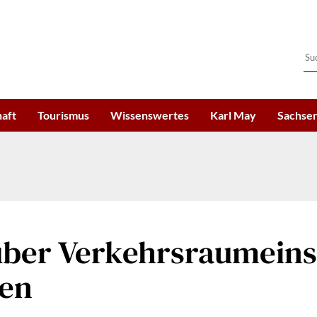
haft
Tourismus
Wissenswertes
Karl May
Sachsen
über Verkehrsraumein
hen