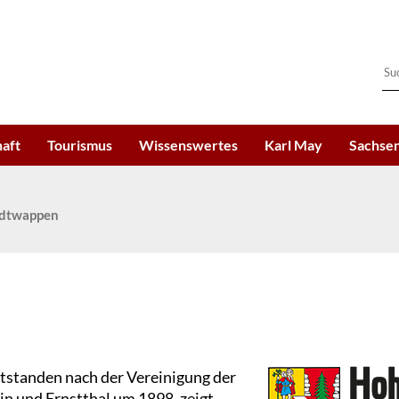
haft
Tourismus
Wissenswertes
Karl May
Sachsen
adtwappen
tstanden nach der Vereinigung der
n und Ernstthal um 1898, zeigt