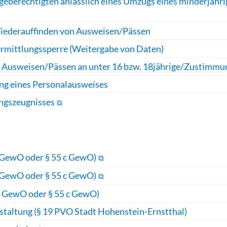
geberechtigten anlässlich eines Umzugs eines minderjähr
 Wiederauffinden von Ausweisen/Pässen
ermittlungssperre (Weitergabe von Daten)
n Ausweisen/Pässen an unter 16 bzw. 18jährige
/Zustimmun
ng eines Personalausweises
ungszeugnisses
GewO oder § 55 c GewO)
GewO oder § 55 c GewO)
 GewO oder § 55 c GewO)
nstaltung (§ 19 PVO Stadt Hohenstein-Ernstthal)