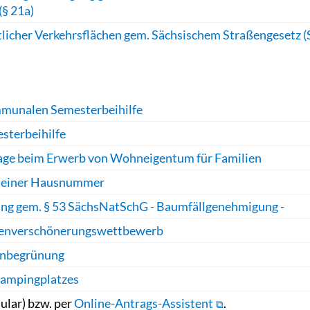
(§ 21a)
licher Verkehrsflächen gem. Sächsischem Straßengesetz 
mmunalen Semesterbeihilfe
sterbeihilfe
age beim Erwerb von Wohneigentum für Familien
g einer Hausnummer
g gem. § 53 SächsNatSchG - Baumfällgenehmigung -
adenverschönerungswettbewerb
denbegrünung
Campingplatzes
ular) bzw. per
Online-Antrags-Assistent
.