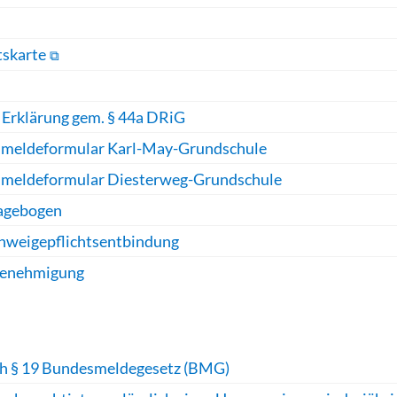
tskarte
+
Erklärung gem. § 44a DRiG
nmeldeformular Karl-May-Grundschule
meldeformular Diesterweg-Grundschule
ragebogen
hweigepflichtsentbindung
rgenehmigung
h § 19 Bundesmeldegesetz (BMG)