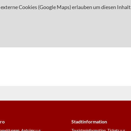
 externe Cookies (Google Maps) erlauben um diesen Inhalt
ro
Stadtinformation
nmeldungen, Anträge u.a.
Touristeninformation, Tickets u.a.