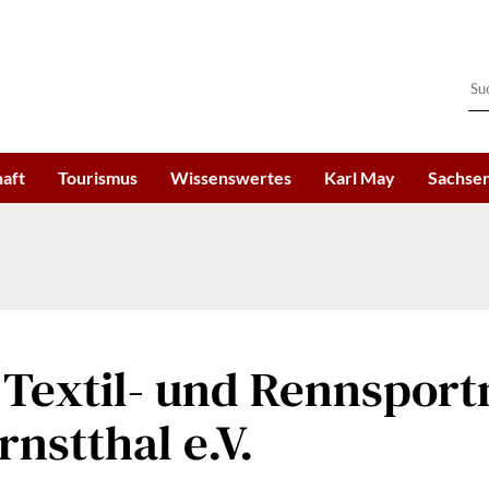
haft
Tourismus
Wissenswertes
Karl May
Sachsen
 Textil- und Rennspo
nstthal e.V.