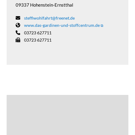
09337 Hohenstein-Ernstthal
steffiwohlfahrt@freenet.de
www.das-gardinen-und-stoffcentrum.de
03723 627711
03723 627711