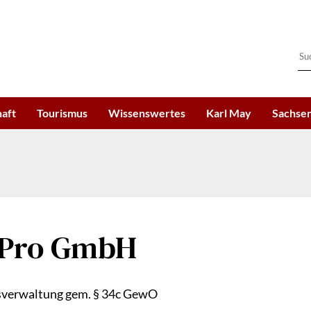
haft
Tourismus
Wissenswertes
Karl May
Sachsen
ePro GmbH
sverwaltung gem. § 34c GewO