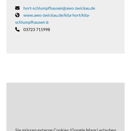
hort-schlumpfhausen@awo-zwickau.de
www.awo-zwickau.de/kita-hort/kita-
schlumpfhausen
03723 711998
Sie müssen externe Cookies (Google Maps) erlauben