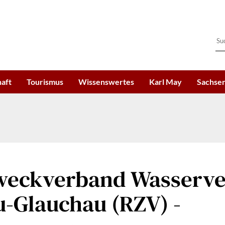
haft
Tourismus
Wissenswertes
Karl May
Sachsen
Zweckverband Wasserv
u-Glauchau (RZV) -