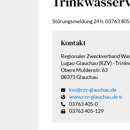
Trinkwasser
Störungsmeldung 24 h: 03763 405
Kontakt
Regionaler Zweckverband Was
Lugau-Glauchau (RZV) - Trink
Obere Muldenstr. 63
08371 Glauchau
ksc@rzv-glauchau.de
www.rzv-glauchau.de
03763 405-0
03763 405-129