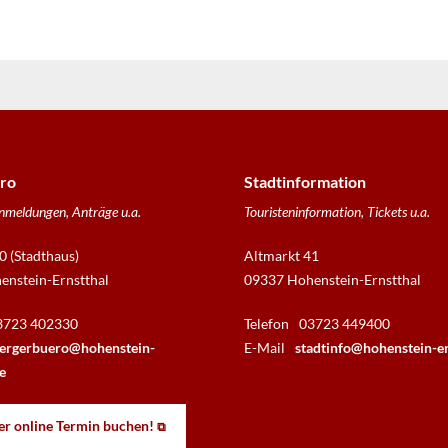
ro
Stadtinformation
nmeldungen, Anträge u.a.
Touristeninformation, Tickets u.a.
0 (Stadthaus)
Altmarkt 41
nstein-Ernstthal
09337 Hohenstein-Ernstthal
3723 402330
Telefon
03723 449400
ergerbuero@hohenstein-
E-Mail
stadtinfo@hohenstein-er
e
er online Termin buchen!