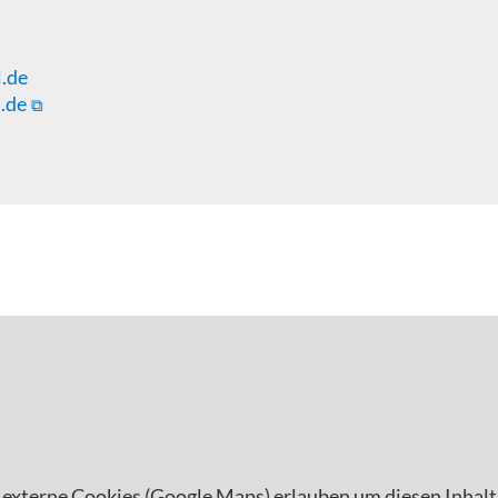
.de
.de
 externe Cookies (Google Maps) erlauben um diesen Inhalt