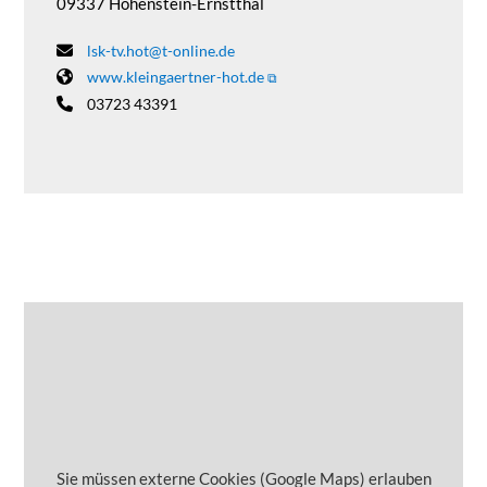
09337 Hohenstein-Ernstthal
lsk-tv.hot@t-online.de
www.kleingaertner-hot.de
03723 43391
Sie müssen externe Cookies (Google Maps) erlauben