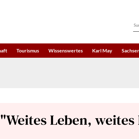
haft
Tourismus
Wissenswertes
Karl May
Sachsen
"Weites Leben, weites