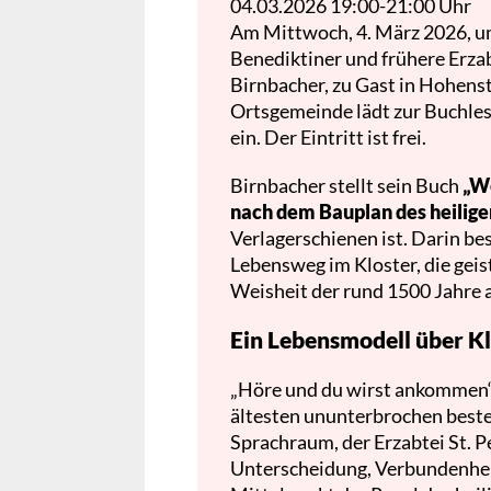
04.03.2026
19:00-21:00 Uhr
Am Mittwoch, 4. März 2026, um
Benediktiner und frühere Erzab
Birnbacher, zu Gast in Hohenst
Ortsgemeinde lädt zur Buchle
ein. Der Eintritt ist frei.
Birnbacher stellt sein Buch
„We
nach dem Bauplan des heilige
Verlagerschienen ist. Darin be
Lebensweg im Kloster, die geist
Weisheit der rund 1500 Jahre 
Ein Lebensmodell über K
„Höre und du wirst ankommen“ 
ältesten ununterbrochen best
Sprachraum, der Erzabtei St. P
Unterscheidung, Verbundenhei