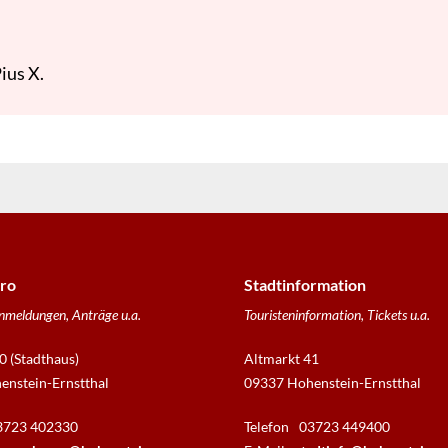
ius X.
ro
Stadtinformation
nmeldungen, Anträge u.a.
Touristeninformation, Tickets u.a.
0 (Stadthaus)
Altmarkt 41
nstein-Ernstthal
09337 Hohenstein-Ernstthal
3723 402330
Telefon
03723 449400