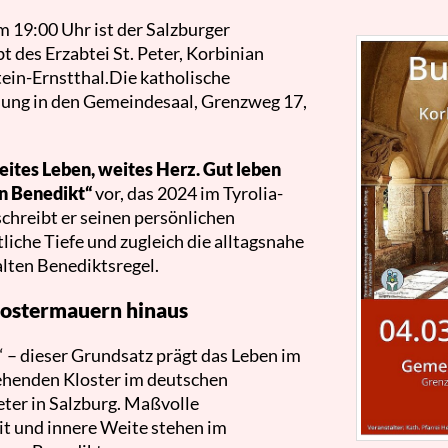
 19:00 Uhr ist der Salzburger
t des Erzabtei St. Peter, Korbinian
ein-Ernstthal.Die katholische
sung in den Gemeindesaal, Grenzweg 17,
ites Leben, weites Herz. Gut leben
n Benedikt“
vor, das 2024 im Tyrolia-
schreibt er seinen persönlichen
liche Tiefe und zugleich die alltagsnahe
alten Benediktsregel.
lostermauern hinaus
– dieser Grundsatz prägt das Leben im
ehenden Kloster im deutschen
eter in Salzburg. Maßvolle
t und innere Weite stehen im