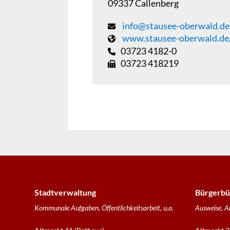
09337
Callenberg
info@stausee-oberwald.de
www.stausee-oberwald.de
03723 4182-0
03723 418219
Stadtverwaltung
Bürgerbü
Kommunale Aufgaben, Öffentlichkeitsarbeit, u.a.
Ausweise, A