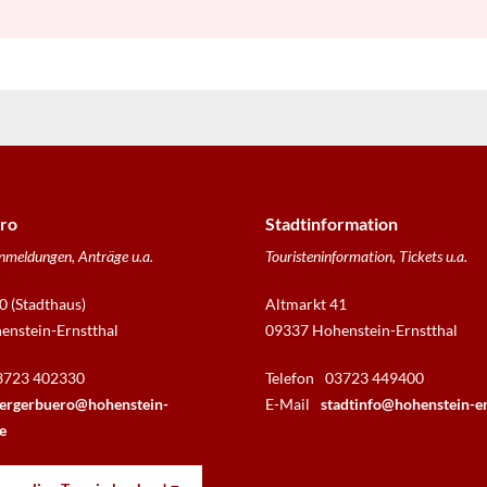
ro
Stadtinformation
nmeldungen, Anträge u.a.
Touristeninformation, Tickets u.a.
0 (Stadthaus)
Altmarkt 41
nstein-Ernstthal
09337 Hohenstein-Ernstthal
3723 402330
Telefon
03723 449400
ergerbuero@hohenstein-
E-Mail
stadtinfo@hohenstein-er
e