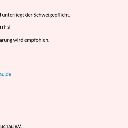
d unterliegt der Schweigepflicht.
tthal
arung wird empfohlen.
au.de
uchau e.V.